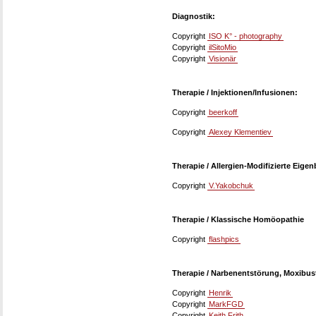
Diagnostik:
Copyright
ISO K° - photography
Copyright
ilSitoMio
Copyright
Visionär
Therapie / Injektionen/Infusionen:
Copyright
beerkoff
Copyright
Alexey Klementiev
Therapie / Allergien-Modifizierte Eige
Copyright
V.Yakobchuk
Therapie / Klassische Homöopathie
Copyright
flashpics
Therapie / Narbenentstörung, Moxibus
Copyright
Henrik
Copyright
MarkFGD
Copyright
Keith Frith