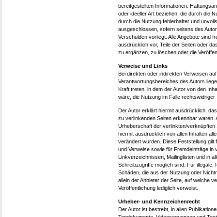
bereitgestellten Informationen. Haftungsa
oder ideeller Art beziehen, die durch die
durch die Nutzung fehlerhafter und unvoll
ausgeschlossen, sofern seitens des Autor
Verschulden vorliegt. Alle Angebote sind fr
ausdrücklich vor, Teile der Seiten oder 
zu ergänzen, zu löschen oder die Veröffent
Verweise und Links
Bei direkten oder indirekten Verweisen au
Verantwortungsbereiches des Autors liegen
Kraft treten, in dem der Autor von den In
wäre, die Nutzung im Falle rechtswidriger 
Der Autor erklärt hiermit ausdrücklich, da
zu verlinkenden Seiten erkennbar waren. Au
Urheberschaft der verlinkten/verknüpften Se
hiermit ausdrücklich von allen Inhalten all
verändert wurden. Diese Feststellung gilt 
und Verweise sowie für Fremdeinträge in 
Linkverzeichnissen, Mailinglisten und in 
Schreibzugriffe möglich sind. Für illegale,
Schäden, die aus der Nutzung oder Nichtn
allein der Anbieter der Seite, auf welche v
Veröffentlichung lediglich verweist.
Urheber- und Kennzeichenrecht
Der Autor ist bestrebt, in allen Publikati