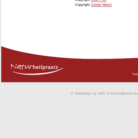
Copyright
Günter Menzl
Fel
©
Webdesign
by
elf42
& Naturheilpraxis Sv