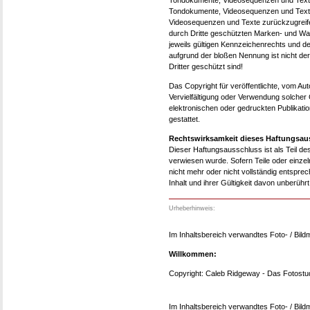
Tondokumente, Videosequenzen und Texte z
Tondokumente, Videosequenzen und Texte 
Videosequenzen und Texte zurückzugreifen
durch Dritte geschützten Marken- und W
jeweils gültigen Kennzeichenrechts und de
aufgrund der bloßen Nennung ist nicht de
Dritter geschützt sind!
Das Copyright für veröffentlichte, vom Autor
Vervielfältigung oder Verwendung solche
elektronischen oder gedruckten Publikati
gestattet.
Rechtswirksamkeit dieses Haftungsau
Dieser Haftungsausschluss ist als Teil de
verwiesen wurde. Sofern Teile oder einze
nicht mehr oder nicht vollständig entsprec
Inhalt und ihrer Gültigkeit davon unberührt
Urheberhinweis:
Im Inhaltsbereich verwandtes Foto- / Bildm
Willkommen:
Copyright: Caleb Ridgeway - Das Fotostu
Im Inhaltsbereich verwandtes Foto- / Bildm