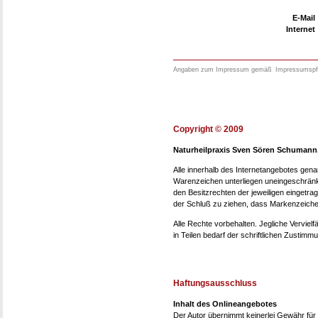
E-Mail
Internet
Angaben zum Impressum gemäß
Impressumspfl
Copyright © 2009
Naturheilpraxis Sven Sören Schumann
Alle innerhalb des Internetangebotes gen
Warenzeichen unterliegen uneingeschränk
den Besitzrechten der jeweiligen eingetra
der Schluß zu ziehen, dass Markenzeichen
Alle Rechte vorbehalten. Jegliche Verviel
in Teilen bedarf der schriftlichen Zusti
Haftungsausschluss
Inhalt des Onlineangebotes
Der Autor übernimmt keinerlei Gewähr für di